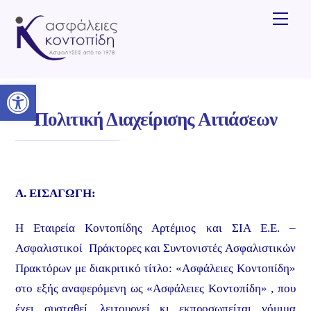
Skip
Men
to
content
Ανοίξτε τη γραμμή εργαλείων
Πολιτική Διαχείρισης Αιτιάσεων
Α. ΕΙΣΑΓΩΓΗ:
Η Εταιρεία Κοντοπίδης Αρτέμιος και ΣΙΑ Ε.Ε. –
Ασφαλιστικοί Πράκτορες και Συντονιστές Ασφαλιστικών
Πρακτόρων με διακριτικό τίτλο: «Ασφάλειες Κοντοπίδη»
στο εξής αναφερόμενη ως «Ασφάλειες Κοντοπίδη» , που
έχει συσταθεί, λειτουργεί κι εκπροσωπείται νόμιμα