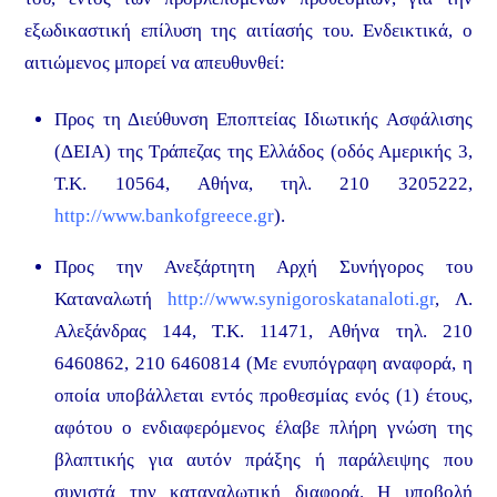
εξωδικαστική επίλυση της αιτίασής του. Ενδεικτικά, ο
αιτιώμενος μπορεί να απευθυνθεί:
Προς τη Διεύθυνση Εποπτείας Ιδιωτικής Ασφάλισης
(ΔΕΙΑ) της Τράπεζας της Ελλάδος (οδός Αμερικής 3,
T.K. 10564, Αθήνα, τηλ. 210 3205222,
http://www.bankofgreece.gr
).
Προς την Ανεξάρτητη Αρχή Συνήγορος του
Καταναλωτή
http://www.synigoroskatanaloti.gr
, Λ.
Αλεξάνδρας 144, T.K. 11471, Αθήνα τηλ. 210
6460862, 210 6460814 (Με ενυπόγραφη αναφορά, η
οποία υποβάλλεται εντός προθεσμίας ενός (1) έτους,
αφότου ο ενδιαφερόμενος έλαβε πλήρη γνώση της
βλαπτικής για αυτόν πράξης ή παράλειψης που
συνιστά την καταναλωτική διαφορά. Η υποβολή