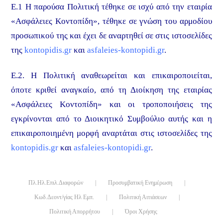
Ε.1 Η παρούσα Πολιτική τέθηκε σε ισχύ από την εταιρία
«Ασφάλειες Κοντοπίδη», τέθηκε σε γνώση του αρμοδίου
προσωπικού της και έχει δε αναρτηθεί σε στις ιστοσελίδες
της
kontopidis.gr
και
asfaleies-kontopidi.gr
.
Ε.2. Η Πολιτική αναθεωρείται και επικαιροποιείται,
όποτε κριθεί αναγκαίο, από τη Διοίκηση της εταιρίας
«Ασφάλειες Κοντοπίδη» και οι τροποποιήσεις της
εγκρίνονται από το Διοικητικό Συμβούλιο αυτής και η
επικαιροποιημένη μορφή αναρτάται στις ιστοσελίδες της
kontopidis.gr
και
asfaleies-kontopidi.gr
.
Πλ.Ηλ.Επιλ.Διαφορών
|
Προσυμβατική Ενημέρωση
|
Κωδ.Δεοντ/γίας Ηλ Εμπ.
|
Πολιτική Αιτιάσεων
|
Πολιτική Απορρήτου
|
Όροι Χρήσης