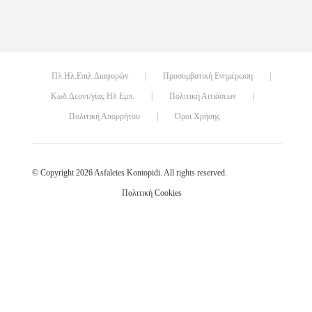
Πλ.Ηλ.Επιλ.Διαφορών
|
Προσυμβατική Ενημέρωση
|
Κωδ.Δεοντ/γίας Ηλ Εμπ.
|
Πολιτική Αιτιάσεων
|
Πολιτική Απορρήτου
|
Όροι Χρήσης
© Copyright 2026 Asfaleies Kontopidi. All rights reserved.
Πολιτική Cookies